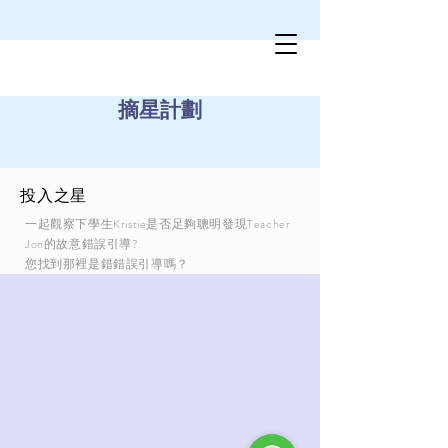
摘星計劃
投入之星
一起觀察下學生Kristie是否足夠聰明發現Teacher
Jon的故意錯誤引導?
您找到那裡是錯錯誤引導嗎？